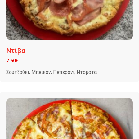
Ντίβα
7.60
€
Σουτζούκι, Μπέικον, Πεπερόνι, Ντομάτα...