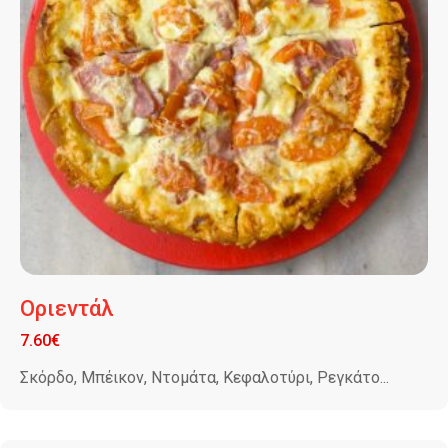
Οριεντάλ
7.60
€
Σκόρδο, Μπέικον, Ντομάτα, Κεφαλοτύρι, Ρεγκάτο...