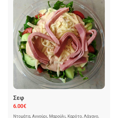
Σεφ
6.00
€
Ντομάτα, Αγγούρι, Μαρούλι, Καρότο, Λάχανο,