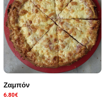
Ζαμπόν
6.80
€