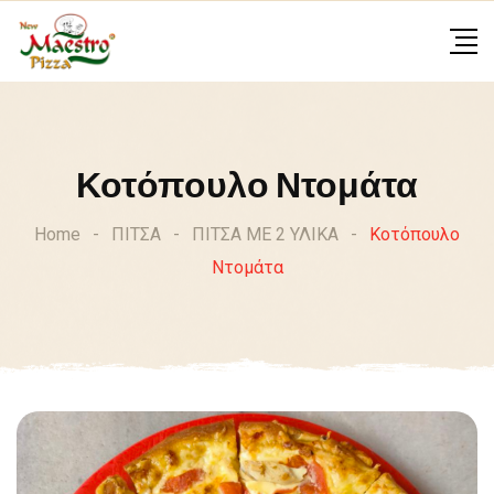
Skip
to
content
Κοτόπουλο Ντομάτα
Home
-
ΠΙΤΣΑ
-
ΠΙΤΣΑ ΜΕ 2 ΥΛΙΚΑ
-
Κοτόπουλο
Ντομάτα