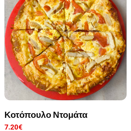
Κοτόπουλο Ντομάτα
7.20
€