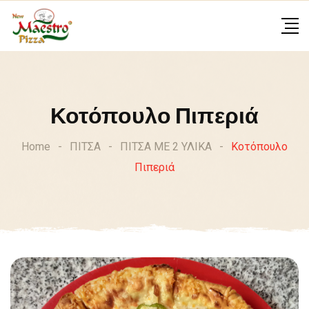
Skip
to
content
Κοτόπουλο Πιπεριά
Home
-
ΠΙΤΣΑ
-
ΠΙΤΣΑ ΜΕ 2 ΥΛΙΚΑ
-
Κοτόπουλο
Πιπεριά