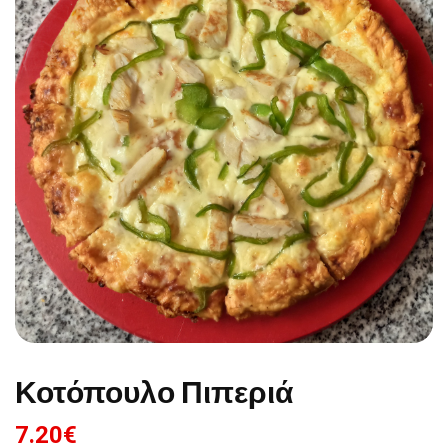
Κοτόπουλο Πιπεριά
7.20
€