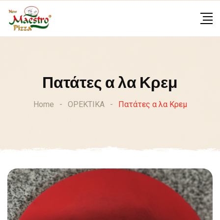
Skip
to
content
Πατάτες α λα Κρεμ
Home
-
ΟΡΕΚΤΙΚΑ
-
Πατάτες α λα Κρεμ