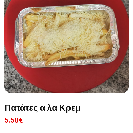
Πατάτες α λα Κρεμ
5.50
€