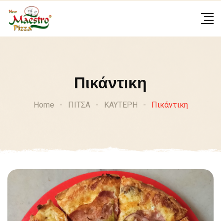
Skip
to
content
Πικάντικη
Home
-
ΠΙΤΣΑ
-
ΚΑΥΤΕΡΗ
-
Πικάντικη