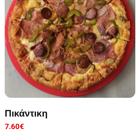
Πικάντικη
7.60
€