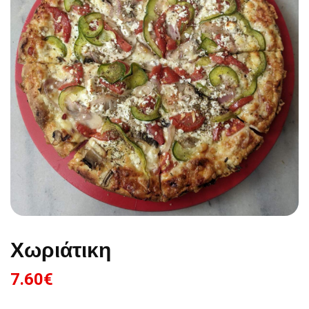
Χωριάτικη
7.60
€