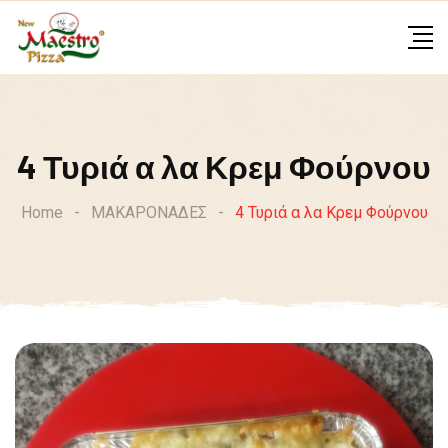
Skip
to
content
4 Τυριά α λα Κρεμ Φούρνου
Home
-
ΜΑΚΑΡΟΝΑΔΕΣ
-
4 Τυριά α λα Κρεμ Φούρνου