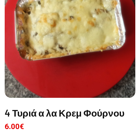
4 Τυριά α λα Κρεμ Φούρνου
6.00
€