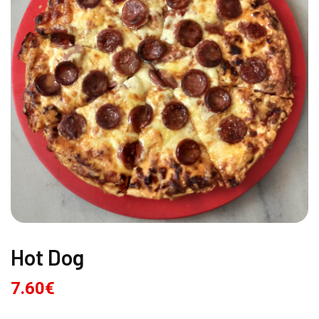
Hot Dog
7.60
€