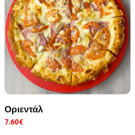
Οριεντάλ
7.60
€