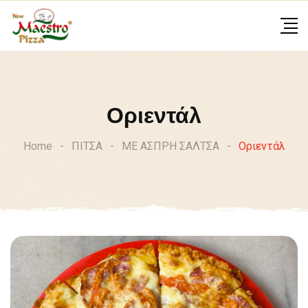
Skip
to
content
Οριεντάλ
Home
-
ΠΙΤΣΑ
-
ΜΕ ΑΣΠΡΗ ΣΑΛΤΣΑ
-
Οριεντάλ